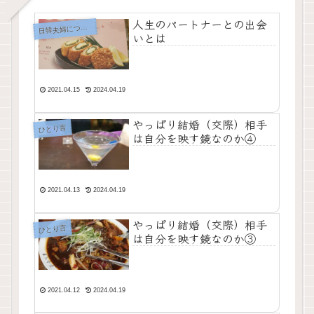
人生のパートナーとの出会
日
韓夫婦について
いとは
2021.04.15
2024.04.19
やっぱり結婚（交際）相手
ひとり言
は自分を映す鏡なのか④
2021.04.13
2024.04.19
やっぱり結婚（交際）相手
ひとり言
は自分を映す鏡なのか③
2021.04.12
2024.04.19