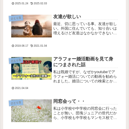
ているけど、当時はあんまり情報なか
2025.01.24
2025.02.03
った。現在はネットで色々情報を拾え
るし、失敗した日韓夫婦とか韓国人の
彼氏にひどい目に遭っている人わんさ
友達が欲しい
ひとり言
か...
最近、切に思っている事。友達が欲し
い。外国に住んでいても、知り合いは
増えるけど友達はなかなかできない。
年齢的なものもあると思うけど。日本
に住んでいる時は、職場でも、習い事
2019.08.17
2021.01.04
をしてても友達が出来た。こちらでも
友達は出来たけど、ごくわずか。同じ
日...
アラフォー婚活動画を見て身
ひとり言
につまされた話
私は既婚ですが、なぜかyoutubeでア
ラフォー婚活についての動画を勧めら
れました。婚活についての検索とかし
てないんだけど、どういうアルゴリズ
2021.04.04
ムなんでしょうか・・婚活中のアラフ
ォーの方々が見ている動画を私も見て
いるのでしょうか？結婚相談所の...
同窓会って・・
ひとり言
私は小学校や中学校の同窓会に行った
ことが無い。団塊ジュニアの世代だか
ら、小学校も中学校もマンモス校でほ
ぼ毎年クラス替えだった。そのせい
か、ずっと仲が良かった友達もいな