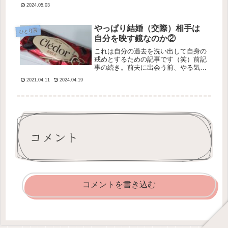
2024.05.03
言葉になるかもしれません（笑）外国
から見て、日本や日本人はきっちりし
て...
やっぱり結婚（交際）相手は
ひとり言
自分を映す鏡なのか②
これは自分の過去を洗い出して自身の
戒めとするための記事です（笑）前記
事の続き。前夫に出会う前、やる気ゼ
ロの大学時代。私は同じ大学のB君と
2021.04.11
2024.04.19
付き合い出した。高校時代から付き合
っていたCさんと大学１年まで遠距離
で付き合っていたけど、私が飽きてB
君...
コメント
コメントを書き込む