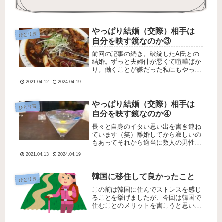
やっぱり結婚（交際）相手は
ひとり言
自分を映す鏡なのか③
前回の記事の続き。破綻したA氏との
結婚。ずっと夫婦仲が悪くて喧嘩ばか
り。働くことが嫌だった私にもやって
みたい仕事が見つかり、やっと働き出
2021.04.12
2024.04.19
した。もし、働き出してなかったらも
っと長い間前夫との結婚生活が続いて
いたのかもしれない。何不自由なく暮
やっぱり結婚（交際）相手は
ひとり言
ら...
自分を映す鏡なのか④
長々と自身のイタい思い出を書き連ね
ています（笑）離婚してから寂しいの
もあってそれから適当に数人の男性と
出会ったけど、ちゃんと付き合ったの
2021.04.13
2024.04.19
はP君だけ。初めての年下の彼氏で
す。元々年上の男性の方が好きだった
けど、段々年取って来ると年下の彼氏
韓国に移住して良かったこと
ひとり言
も良...
この前は韓国に住んでストレスを感じ
ることを挙げましたが、今回は韓国で
住むことのメリットを書こうと思いま
す。良い部分も色々ありますが、これ
を一言でまとめるなら「気楽」という