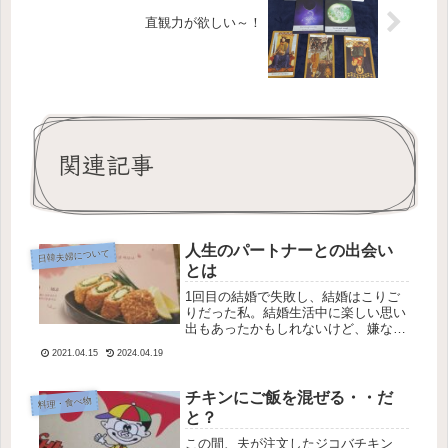
直観力が欲しい～！
関連記事
人生のパートナーとの出会い
日韓夫婦について
とは
1回目の結婚で失敗し、結婚はこりご
りだった私。結婚生活中に楽しい思い
出もあったかもしれないけど、嫌な思
い出で全てを上書きされた。もうずっ
2021.04.15
2024.04.19
と一人で良いわ～と思っていたけど、
震災などもあって不安に。田舎には兄
弟や姪なども居るけど、離れて一人で
チキンにご飯を混ぜる・・だ
料理・食べ物
ず...
と？
この間、夫が注文したジコバチキン