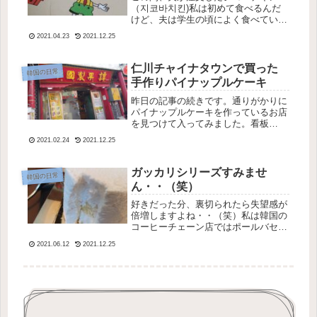
（지코바치킨)私は初めて食べるんだ
けど、夫は学生の頃によく食べていた
らしい。この可愛くないキャラ・・
2021.04.23
2021.12.25
（笑）チキンのお味はというと、めち
ゃ辛い！トッポッキも入ってるし！私
には辛すぎて１個で食べるの止めまし
仁川チャイナタウンで買った
韓国の日常
た（笑...
手作りパイナップルケーキ
昨日の記事の続きです。通りがかりに
パイナップルケーキを作っているお店
を見つけて入ってみました。看板
に”チャイナタウンで一番美味しい”と
2021.02.24
2021.12.25
書いてあるのもすごい（笑）色々売っ
ていたけど、私はパイナップルケーキ
とメロンケーキを買ってみました。家
ガッカリシリーズすみませ
韓国の日常
に帰...
ん・・（笑）
好きだった分、裏切られたら失望感が
倍増しますよね・・（笑）私は韓国の
コーヒーチェーン店ではポールバセッ
トが一番大好きです。スタバも好きだ
2021.06.12
2021.12.25
けど、ポールバセットの方がコーヒー
もケーキなども断然美味しいから。コ
ーヒーはもちろんのこと、韓国のポー
ル...