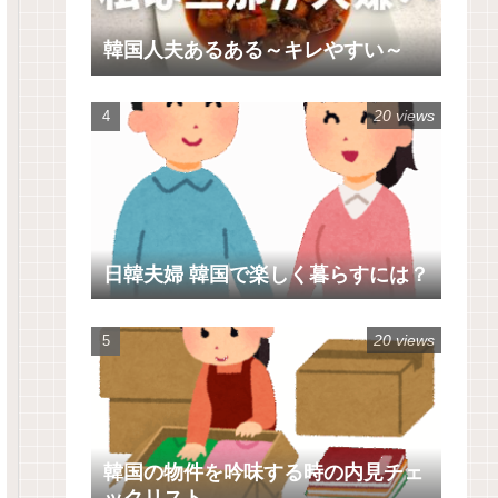
韓国人夫あるある～キレやすい～
20 views
日韓夫婦 韓国で楽しく暮らすには？
20 views
韓国の物件を吟味する時の内見チェ
ックリスト