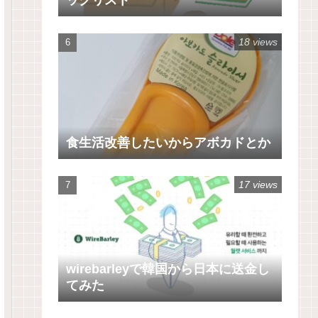
18 views
食生活改善したいからアボカドとか
17 views
wirebarleyで韓国から日本に送金し
てみた