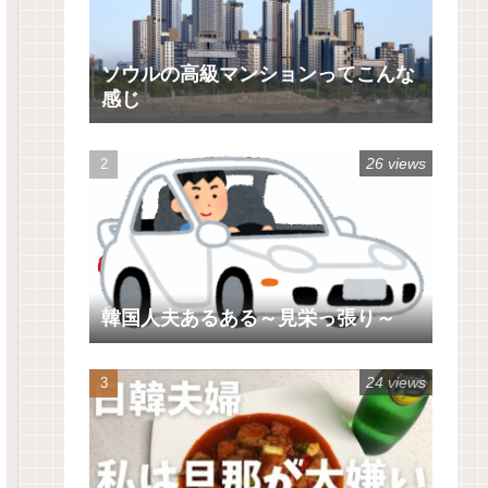
ソウルの高級マンションってこんな
感じ
26 views
韓国人夫あるある～見栄っ張り～
24 views