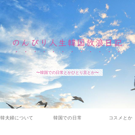
のんびり人生韓国放浪日記
〜韓国での日常とかひとり言とか〜
日韓夫婦について
韓国での日常
コスメとか